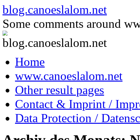
Zum
blog.canoeslalom.net
Inhalt
springen
Some comments around www
Home
www.canoeslalom.net
Other result pages
Contact & Imprint / Imp
Data Protection / Datens